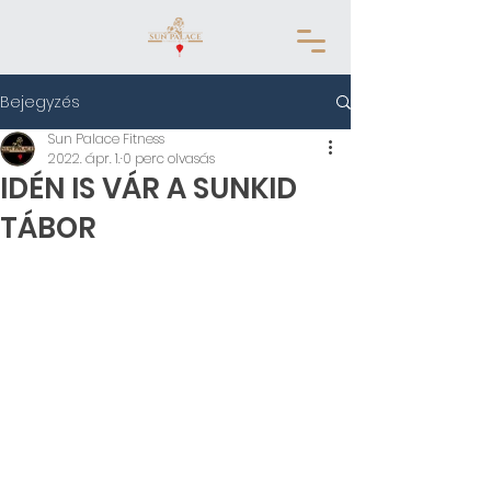
Bejegyzés
Sun Palace Fitness
2022. ápr. 1.
0 perc olvasás
IDÉN IS VÁR A SUNKID
TÁBOR