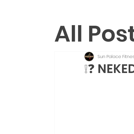
All Pos
Sun Palace Fitne
❕❓ NEKE