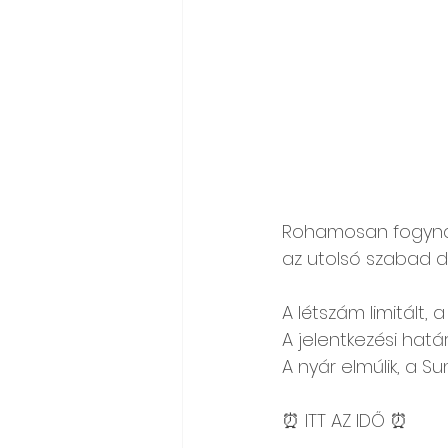
Rohamosan fogynak 
az utolsó szabad 
A létszám limitált, 
A jelentkezési hat
A nyár elmúlik, a S
⏰ ITT AZ IDŐ ⏰