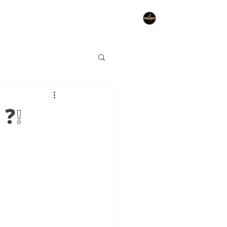
Belépés
 ❓❕