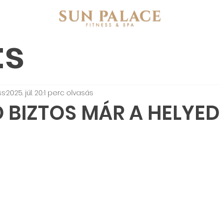
ts
ss
2025. júl. 20.
1 perc olvasás
D BIZTOS MÁR A HELYED