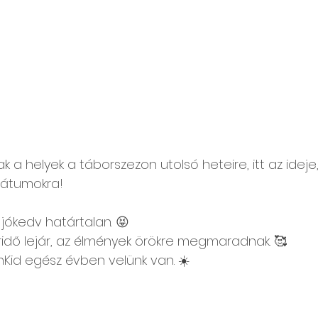
a helyek a táborszezon utolsó heteire, itt az ideje
dátumokra!
a jókedv határtalan. 😝
áridő lejár, az élmények örökre megmaradnak. 🥰
unKid egész évben velünk van. ☀️