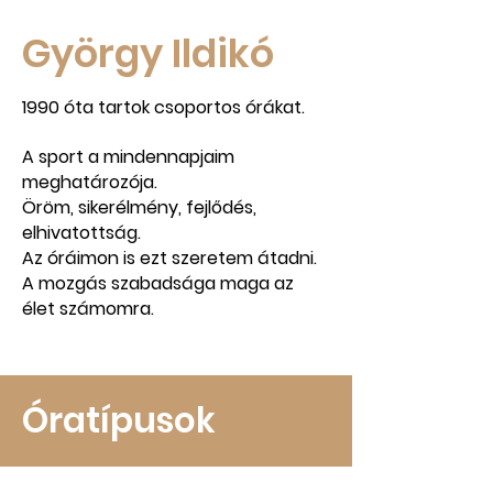
György Ildikó
1990 óta tartok csoportos órákat.
A sport a mindennapjaim
meghatározója.
Öröm, sikerélmény, fejlődés,
elhivatottság.
Az óráimon is ezt szeretem átadni.
A mozgás szabadsága maga az
élet számomra.
Óratípusok