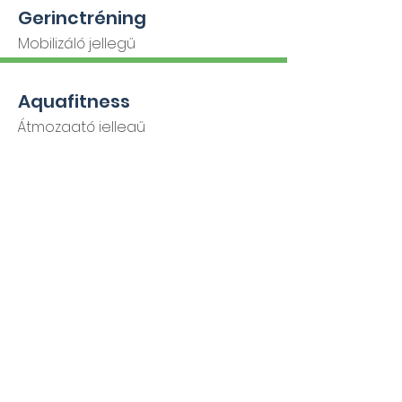
Gerinctréning
Mobilizáló jellegű
Aquafitness
Átmozgató jellegű
ÁSZF
ÁRAINK
MÉDIA AJÁNLAT
KIAJÁNLÓ
KARRIER