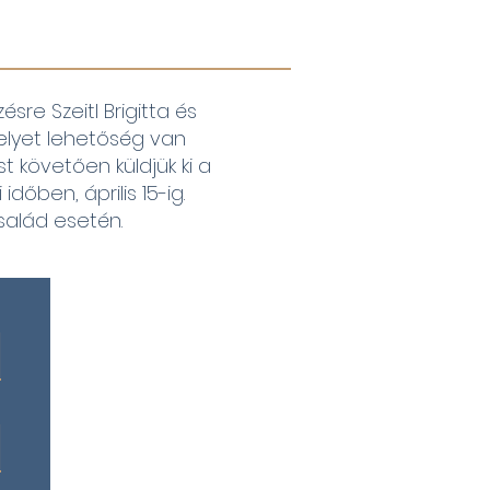
e Szeitl Brigitta és
elyet lehetőség van
t követően küldjük ki a
őben, április 15-ig.
salád esetén.