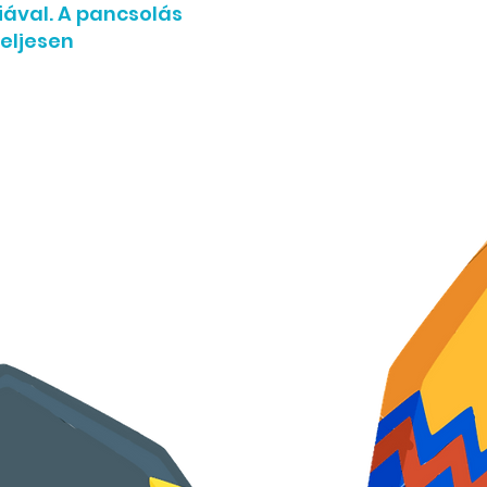
iával. A pancsolás
teljesen