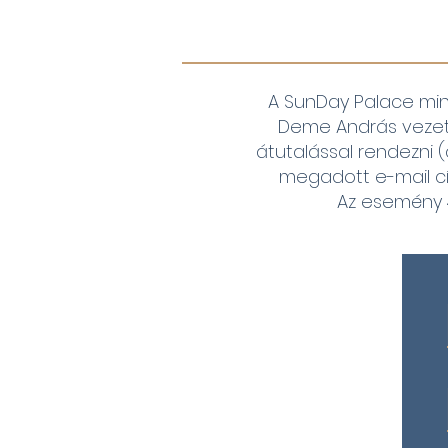
A SunDay Palace min
Deme András vezeté
átutalással rendezni (
megadott e-mail cím
Az esemény 4