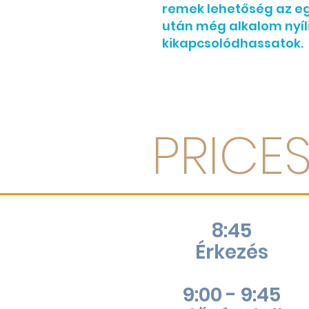
remek lehetőség az eg
után még alkalom nyíli
kikapcsolódhassatok.
PRICE
8:45
Érkezés
9:00 - 9:45