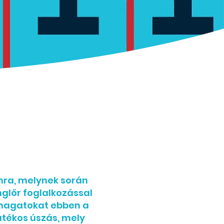
mra, melynek során
glőr foglalkozással
 magatokat ebben a
átékos úszás, mely