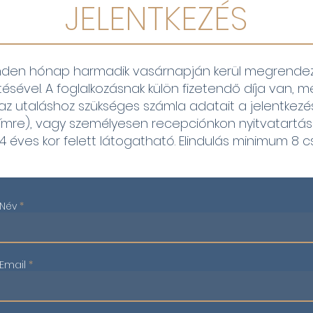
JELENTKEZÉS
den hónap harmadik vasárnapján kerül megrendezésr
sével. A foglalkozásnak külön fizetendő díja van, m
az utaláshoz szükséges számla adatait a jelentkezés
re), vagy személyesen recepciónkon nyitvatartási id
 éves kor felett látogatható. Elindulás minimum 8 c
Név
Email