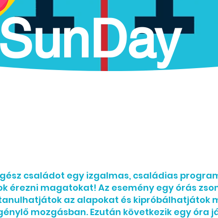
SunDay
Palace
 egész családot egy izgalmas, családias progra
tok érezni magatokat! Az esemény egy órás zson
tanulhatjátok az alapokat és kipróbálhatjátok
igénylő mozgásban. Ezután következik egy óra j