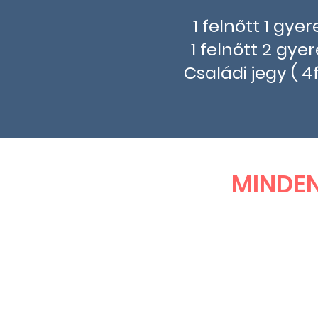
1 felnőtt 1 gyer
1 felnőtt 2 gyer
Családi jegy ( 4f
MINDE