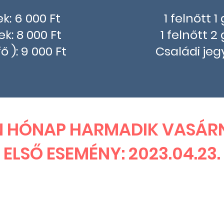
ek: 6 000 Ft
1 felnőtt 1
ek: 8 000 Ft
1 felnőtt 2
ő ): 9 000 Ft
Családi jegy
N HÓNAP HARMADIK VASÁR
ELSŐ ESEMÉNY: 2023.04.23.