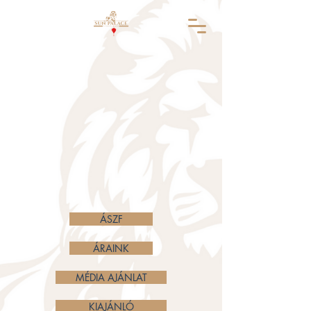
ÁSZF
ÁRAINK
MÉDIA AJÁNLAT
KIAJÁNLÓ