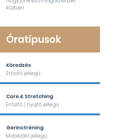
hogy jól érezd magad edzés
közben.
Óratípusok
Köredzés
Erősítő jellegű
Core & Stretching
Erősítő / nyújtó jellegű
Gerinctréning
Mobilizáló jellegű