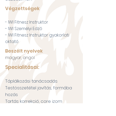
Végzettségek
- IWI Fitnesz Instruktor
- IWI Személyi Edző
- IWI Fitnesz Instruktor gyakorlati
oktató
Beszélt nyelvek
magyar, angol
Specialitásai:
Táplálkozási tanácsadás
Testösszetétel javítás, formába
hozás
Tartás korrekció, core izom
erősítés
Mozgáskoordináció fejlesztés