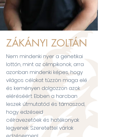
ZÁKÁNYI ZOLTÁN
Nem mindenki nyer a genetikai
lottón, mint az olimpikonok, arra
azonban mindenki képes, hogy
világos célokat tűzzön maga elé
és keményen dolgozzon azok
eléréséért. Ebben a harcban
leszek útmutatód és támaszod,
hogy edzéseid
célravezetőek és hatékonyak
legyenek. Szeretettel várlak
edzéseimen!