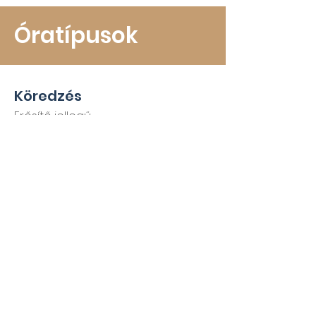
Óratípusok
Köredzés
Erősítő jellegű
ÁSZF
ÁRAINK
MÉDIA AJÁNLAT
KIAJÁNLÓ