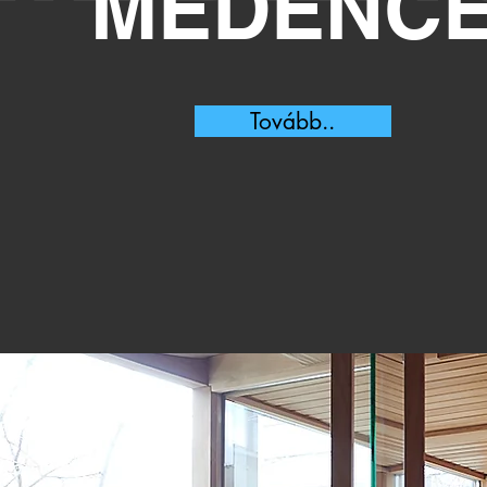
MEDENC
Tovább..