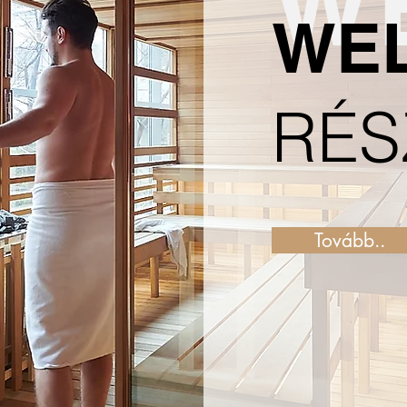
W
WE
RÉS
Tovább..