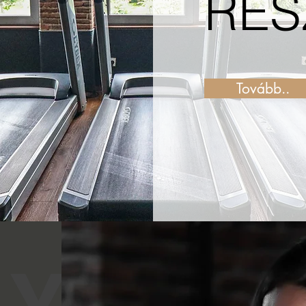
RÉS
Tovább..
YI