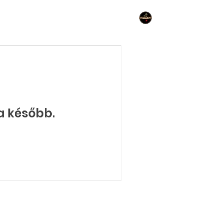
Belépés
a később.