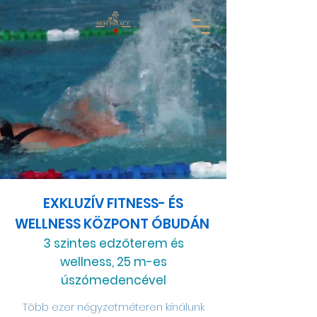
EXKLUZÍV FITNESS- ÉS
WELLNESS
KÖZPONT ÓBUDÁN
3 szintes edzőterem és
wellness,
25 m-es
úszómedencével
Több ezer négyzetméteren kínálunk