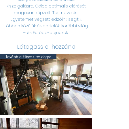
kiszolgálásra. Célod optimális elérését
magasan képzett, Testnevelési
Egyetemet végzett edzőink segítik,
többen közülük élsportolók, korábbi világ
– és Európa-bajnokok.
Látogass el hozzánk!
Tovább a Fitness részlegre