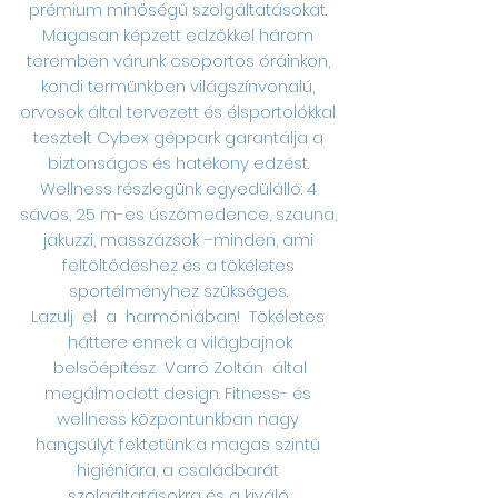
prémium minőségű szolgáltatásokat.
Magasan képzett edzőkkel három
teremben várunk csoportos óráinkon,
kondi termünkben világszínvonalú,
orvosok által tervezett és élsportolókkal
tesztelt Cybex géppark garantálja a
biztonságos és hatékony edzést.
Wellness részlegünk egyedülálló: 4
sávos, 25 m-es úszómedence, szauna,
jakuzzi, masszázsok –minden, ami
feltöltődéshez és a tökéletes
sportélményhez szükséges.
Lazulj el a harmóniában! Tökéletes
háttere ennek a világbajnok
belsőépítész Varró Zoltán által
megálmodott design.
Fitness- és
wellness központunkban nagy
hangsúlyt fektetünk a magas szintű
higiéniára, a családbarát
szolgáltatásokra és a kiváló