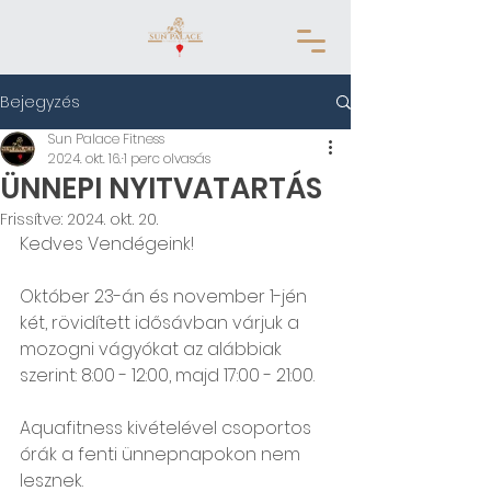
Bejegyzés
Sun Palace Fitness
2024. okt. 16.
1 perc olvasás
ÜNNEPI NYITVATARTÁS
Frissítve:
2024. okt. 20.
Kedves Vendégeink!
Október 23-án és november 1-jén 
két, rövidített idősávban várjuk a 
mozogni vágyókat az alábbiak 
szerint: 8:00 - 12:00, majd 17:00 - 21:00.
Aquafitness kivételével csoportos 
órák a fenti ünnepnapokon nem 
lesznek.