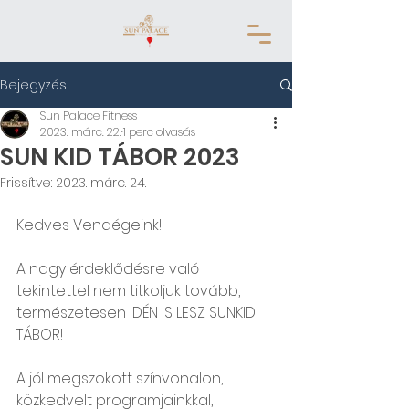
Bejegyzés
Sun Palace Fitness
2023. márc. 22.
1 perc olvasás
SUN KID TÁBOR 2023
Frissítve:
2023. márc. 24.
Kedves Vendégeink!
A nagy érdeklődésre való 
tekintettel nem titkoljuk tovább, 
természetesen IDÉN IS LESZ SUNKID 
TÁBOR! 
A jól megszokott színvonalon, 
közkedvelt programjainkkal, 