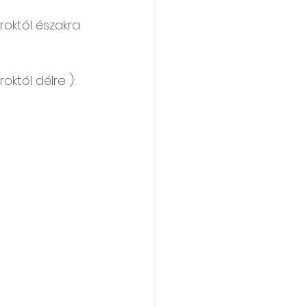
októl északra 
któl délre ): 