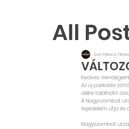
All Pos
Sun Palace Fitne
VÁLTOZ
Kedves Vendégein
Az új parkolási zó
délre található össz
A Nagyszombat utcá
fejedelem útja és a
Nagyszombat utca: