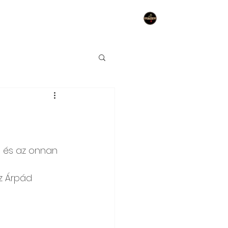
Belépés
a és az onnan 
z Árpád 