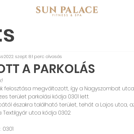
ts
ss
2022. szept. 8.
1 perc olvasás
OTT A PARKOLÁS
k!
nák felosztása megváltozott, így a Nagyszombat utc
es terület parkolási kódja 0301 lett.
tól északra található terület, tehát a Lajos utca, a
 Textilgyár utca kódja 0302.
 0301