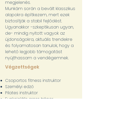
megjelenés.
Munkám során a bevált klasszikus
alapokra építkezem, mert ezek
biztosítják a stabil fejlődést.
Ugyanakkor -szkeptikusan ugyan,
de- mindig nyitott vagyok az
újdonságokra, aktuális trendekre
és folyamatosan tanulok, hogy a
lehető legjobb támogatást
nyújthassam a vendégemnek.
Végzettségek
Csoportos fitness instruktor
Személyi edző
Pilates instruktor
Funkciolális cross tréner
Beszélt nyelvek
magyar, angol, német